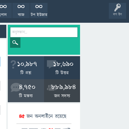
পোল
ব্যাজ
টপ ইউজার
লগ ইন
10,987
18,690
টি প্রশ্ন
টি উত্তর
4,750
889,984
টি মন্তব্য
জন সদস্য
45
জন অনলাইনে রয়েছে