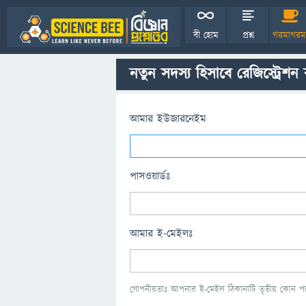
বী হোম
প্রশ্ন
গরমাগরম
নতুন সদস্য হিসাবে রেজিস্ট্রেশন
আমার ইউজারনেইম
পাসওয়ার্ডঃ
আমার ই-মেইলঃ
গোপনীয়তাঃ আপনার ই-মেইল ঠিকানাটি তৃতীয় কোন পক্ষ