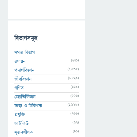
বিভাগসমূহ
সমস্ত বিভাগ
(641)
রসায়ন
(1,035)
পদার্থবিজ্ঞান
(1,829)
জীববিজ্ঞান
(159)
গণিত
(526)
জ্যোতির্বিজ্ঞান
(1,989)
স্বাস্থ্য ও চিকিৎসা
(736)
প্রযুক্তি
(67)
আইকিউ
(81)
সৃজনশীলতা