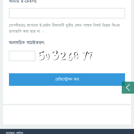
আমার ই-মেইলঃ
গোপনীয়তাঃ আপনার ই-মেইল ঠিকানাটি তৃতীয় কোন পক্ষের নিকট বিক্রয় কিংবা
ভাগাভাগি করা হবে না ।
অনাযাচিত যাচাইকরণ:
মতামত পাঠান