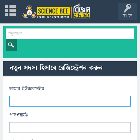
লগ ইন
নতুন সদস্য হিসাবে রেজিস্ট্রেশন করুন
আমার ইউজারনেইম
পাসওয়ার্ডঃ