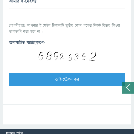
আমার ই-মেইলঃ
গোপনীয়তাঃ আপনার ই-মেইল ঠিকানাটি তৃতীয় কোন পক্ষের নিকট বিক্রয় কিংবা
ভাগাভাগি করা হবে না ।
অনাযাচিত যাচাইকরণ:
মতামত পাঠান