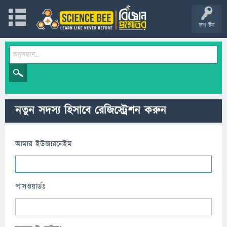
লগ ইন
নতুন সদস্য হিসাবে রেজিস্ট্রেশন করুন
আমার ইউজারনেইম
পাসওয়ার্ডঃ