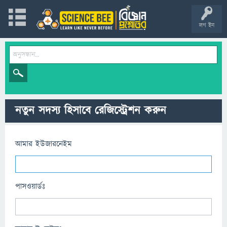
লগ ইন
নতুন সদস্য হিসাবে রেজিস্ট্রেশন করুন
আমার ইউজারনেইম
পাসওয়ার্ডঃ