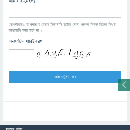
আমার ই-মেইলঃ
গোপনীয়তাঃ আপনার ই-মেইল ঠিকানাটি তৃতীয় কোন পক্ষের নিকট বিক্রয় কিংবা
ভাগাভাগি করা হবে না ।
অনাযাচিত যাচাইকরণ:
মতামত পাঠান