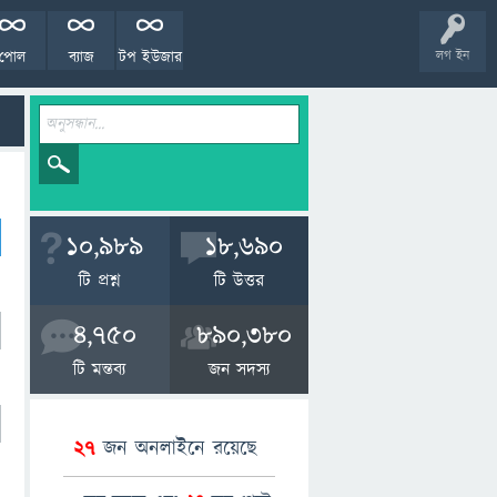
পোল
ব্যাজ
টপ ইউজার
লগ ইন
10,989
18,690
টি প্রশ্ন
টি উত্তর
4,750
890,380
টি মন্তব্য
জন সদস্য
27
জন অনলাইনে রয়েছে