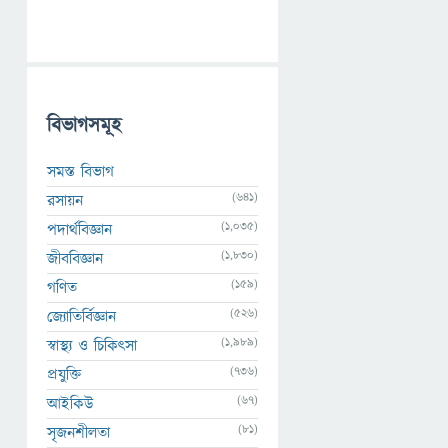
বিভাগসমূহ
সমস্ত বিভাগ
(641)
রসায়ন
(1,035)
পদার্থবিজ্ঞান
(1,830)
জীববিজ্ঞান
(159)
গণিত
(526)
জ্যোতির্বিজ্ঞান
(1,989)
স্বাস্থ্য ও চিকিৎসা
(736)
প্রযুক্তি
(67)
আইকিউ
(81)
সৃজনশীলতা