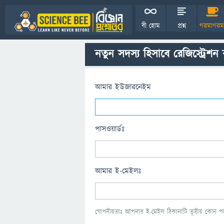
বী হোম
প্রশ্ন
গরমাগরম
নতুন সদস্য হিসাবে রেজিস্ট্রেশন
আমার ইউজারনেইম
পাসওয়ার্ডঃ
আমার ই-মেইলঃ
গোপনীয়তাঃ আপনার ই-মেইল ঠিকানাটি তৃতীয় কোন পক্ষ