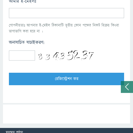
আমার ই-মেইলঃ
গোপনীয়তাঃ আপনার ই-মেইল ঠিকানাটি তৃতীয় কোন পক্ষের নিকট বিক্রয় কিংবা
ভাগাভাগি করা হবে না ।
অনাযাচিত যাচাইকরণ:
মতামত পাঠান