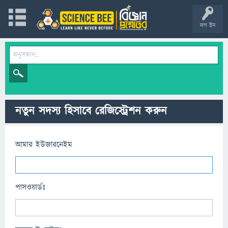
লগ ইন
নতুন সদস্য হিসাবে রেজিস্ট্রেশন করুন
আমার ইউজারনেইম
পাসওয়ার্ডঃ