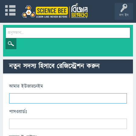
লগ ইন
নতুন সদস্য হিসাবে রেজিস্ট্রেশন করুন
আমার ইউজারনেইম
পাসওয়ার্ডঃ