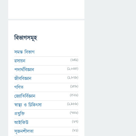
বিভাগসমূহ
সমস্ত বিভাগ
(641)
রসায়ন
(1,035)
পদার্থবিজ্ঞান
(1,829)
জীববিজ্ঞান
(159)
গণিত
(526)
জ্যোতির্বিজ্ঞান
(1,989)
স্বাস্থ্য ও চিকিৎসা
(736)
প্রযুক্তি
(67)
আইকিউ
(81)
সৃজনশীলতা