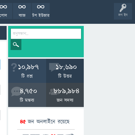
পোল
ব্যাজ
টপ ইউজার
লগ ইন
10,987
18,690
টি প্রশ্ন
টি উত্তর
4,750
889,984
টি মন্তব্য
জন সদস্য
45
জন অনলাইনে রয়েছে