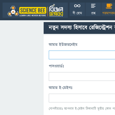
বী হোম
প্রশ্ন
গরমাগরম
নতুন সদস্য হিসাবে রেজিস্ট্রেশন
আমার ইউজারনেইম
পাসওয়ার্ডঃ
আমার ই-মেইলঃ
গোপনীয়তাঃ আপনার ই-মেইল ঠিকানাটি তৃতীয় কোন পক্ষ