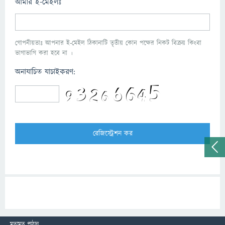
আমার ই-মেইলঃ
গোপনীয়তাঃ আপনার ই-মেইল ঠিকানাটি তৃতীয় কোন পক্ষের নিকট বিক্রয় কিংবা
ভাগাভাগি করা হবে না ।
অনাযাচিত যাচাইকরণ:
মতামত পাঠান