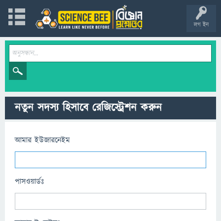
লগ ইন
নতুন সদস্য হিসাবে রেজিস্ট্রেশন করুন
আমার ইউজারনেইম
পাসওয়ার্ডঃ