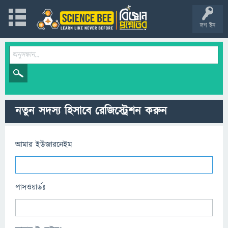
লগ ইন
নতুন সদস্য হিসাবে রেজিস্ট্রেশন করুন
আমার ইউজারনেইম
পাসওয়ার্ডঃ