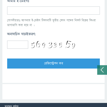
আমার ই-মেইলঃ
গোপনীয়তাঃ আপনার ই-মেইল ঠিকানাটি তৃতীয় কোন পক্ষের নিকট বিক্রয় কিংবা
ভাগাভাগি করা হবে না ।
অনাযাচিত যাচাইকরণ:
মতামত পাঠান