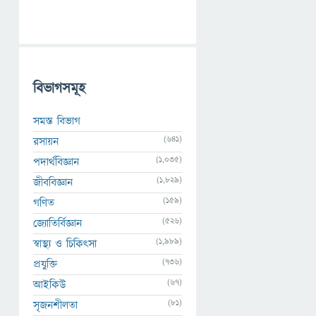
বিভাগসমূহ
সমস্ত বিভাগ
(641)
রসায়ন
(1,035)
পদার্থবিজ্ঞান
(1,829)
জীববিজ্ঞান
(159)
গণিত
(526)
জ্যোতির্বিজ্ঞান
(1,989)
স্বাস্থ্য ও চিকিৎসা
(736)
প্রযুক্তি
(67)
আইকিউ
(81)
সৃজনশীলতা