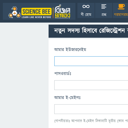
বী হোম
প্রশ্ন
গরমাগরম
নতুন সদস্য হিসাবে রেজিস্ট্রেশন
আমার ইউজারনেইম
পাসওয়ার্ডঃ
আমার ই-মেইলঃ
গোপনীয়তাঃ আপনার ই-মেইল ঠিকানাটি তৃতীয় কোন পক্ষ