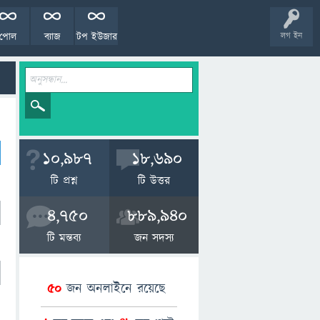
পোল
ব্যাজ
টপ ইউজার
লগ ইন
10,987
18,690
টি প্রশ্ন
টি উত্তর
4,750
889,940
টি মন্তব্য
জন সদস্য
50
জন অনলাইনে রয়েছে