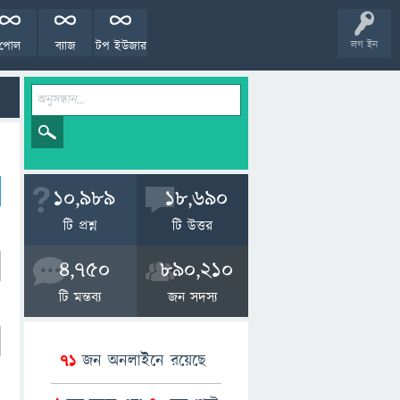
পোল
ব্যাজ
টপ ইউজার
লগ ইন
10,989
18,690
টি প্রশ্ন
টি উত্তর
4,750
890,210
টি মন্তব্য
জন সদস্য
71
জন অনলাইনে রয়েছে