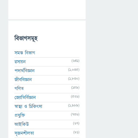
বিভাগসমূহ
সমস্ত বিভাগ
(641)
রসায়ন
(1,035)
পদার্থবিজ্ঞান
(1,830)
জীববিজ্ঞান
(159)
গণিত
(526)
জ্যোতির্বিজ্ঞান
(1,989)
স্বাস্থ্য ও চিকিৎসা
(736)
প্রযুক্তি
(67)
আইকিউ
(81)
সৃজনশীলতা