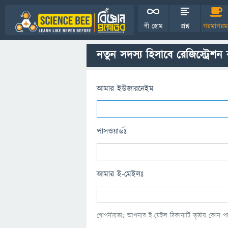
বী হোম
প্রশ্ন
গরমাগরম
নতুন সদস্য হিসাবে রেজিস্ট্রেশন
আমার ইউজারনেইম
পাসওয়ার্ডঃ
আমার ই-মেইলঃ
গোপনীয়তাঃ আপনার ই-মেইল ঠিকানাটি তৃতীয় কোন পক্ষ