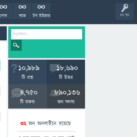
পোল
ব্যাজ
টপ ইউজার
লগ ইন
10,989
18,690
টি প্রশ্ন
টি উত্তর
4,750
890,136
টি মন্তব্য
জন সদস্য
32
জন অনলাইনে রয়েছে