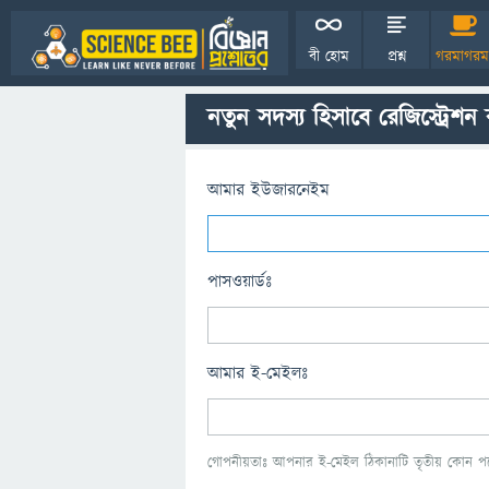
বী হোম
প্রশ্ন
গরমাগরম
নতুন সদস্য হিসাবে রেজিস্ট্রেশন
আমার ইউজারনেইম
পাসওয়ার্ডঃ
আমার ই-মেইলঃ
গোপনীয়তাঃ আপনার ই-মেইল ঠিকানাটি তৃতীয় কোন পক্ষ