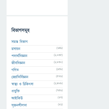
বিভাগসমূহ
সমস্ত বিভাগ
(641)
রসায়ন
(1,035)
পদার্থবিজ্ঞান
(1,830)
জীববিজ্ঞান
(159)
গণিত
(526)
জ্যোতির্বিজ্ঞান
(1,989)
স্বাস্থ্য ও চিকিৎসা
(736)
প্রযুক্তি
(67)
আইকিউ
(81)
সৃজনশীলতা