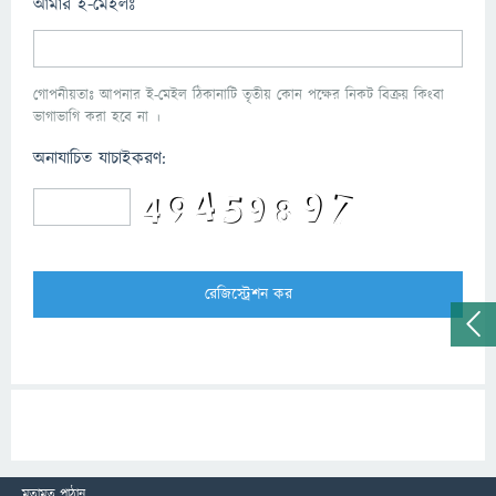
আমার ই-মেইলঃ
গোপনীয়তাঃ আপনার ই-মেইল ঠিকানাটি তৃতীয় কোন পক্ষের নিকট বিক্রয় কিংবা
ভাগাভাগি করা হবে না ।
অনাযাচিত যাচাইকরণ:
মতামত পাঠান