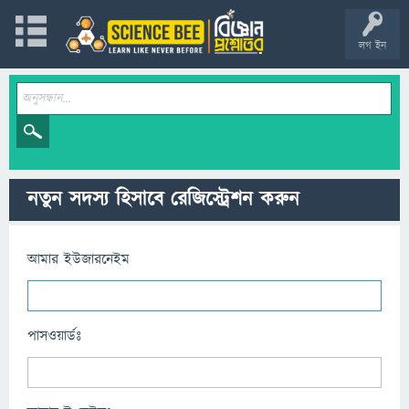
লগ ইন
নতুন সদস্য হিসাবে রেজিস্ট্রেশন করুন
আমার ইউজারনেইম
পাসওয়ার্ডঃ