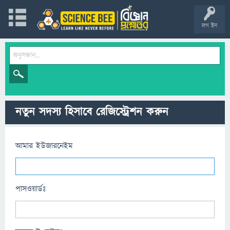
লগ ইন
নতুন সদস্য হিসাবে রেজিস্ট্রেশন করুন
আমার ইউজারনেইম
পাসওয়ার্ডঃ