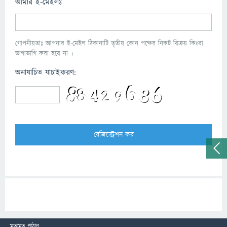
আমার ই-মেইলঃ
গোপনীয়তাঃ আপনার ই-মেইল ঠিকানাটি তৃতীয় কোন পক্ষের নিকট বিক্রয় কিংবা
ভাগাভাগি করা হবে না ।
অনাযাচিত যাচাইকরণ:
মতামত পাঠান