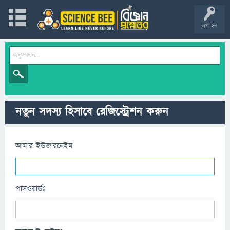
লগ ইন
নতুন সদস্য হিসাবে রেজিস্ট্রেশন করুন
আমার ইউজারনেইম
পাসওয়ার্ডঃ