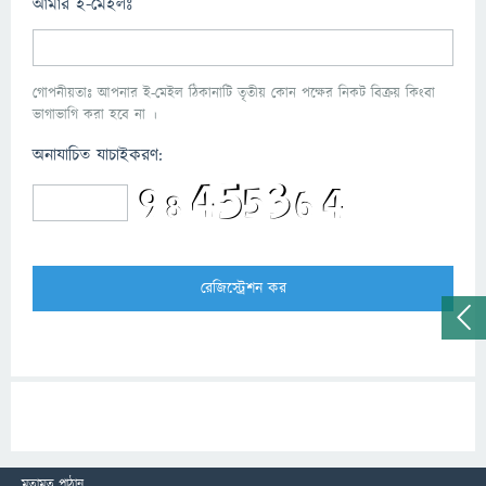
আমার ই-মেইলঃ
গোপনীয়তাঃ আপনার ই-মেইল ঠিকানাটি তৃতীয় কোন পক্ষের নিকট বিক্রয় কিংবা
ভাগাভাগি করা হবে না ।
অনাযাচিত যাচাইকরণ:
মতামত পাঠান