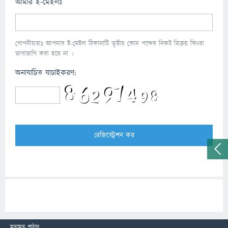
আমার ই-মেইলঃ
গোপনীয়তাঃ আপনার ই-মেইল ঠিকানাটি তৃতীয় কোন পক্ষের নিকট বিক্রয় কিংবা
ভাগাভাগি করা হবে না ।
অনাযাচিত যাচাইকরণ:
মতামত পাঠান