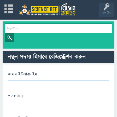
লগ ইন
নতুন সদস্য হিসাবে রেজিস্ট্রেশন করুন
আমার ইউজারনেইম
পাসওয়ার্ডঃ