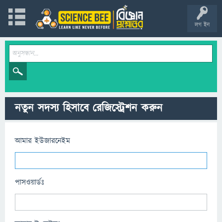
লগ ইন
নতুন সদস্য হিসাবে রেজিস্ট্রেশন করুন
আমার ইউজারনেইম
পাসওয়ার্ডঃ