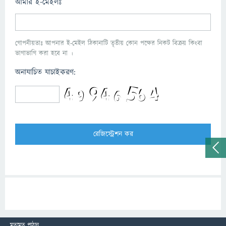
আমার ই-মেইলঃ
গোপনীয়তাঃ আপনার ই-মেইল ঠিকানাটি তৃতীয় কোন পক্ষের নিকট বিক্রয় কিংবা
ভাগাভাগি করা হবে না ।
অনাযাচিত যাচাইকরণ:
মতামত পাঠান