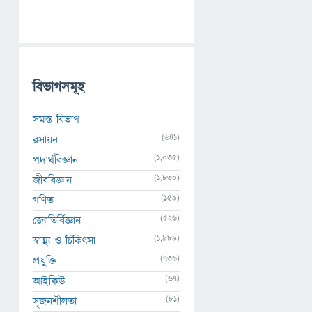
বিভাগসমূহ
সমস্ত বিভাগ
(641)
রসায়ন
(1,035)
পদার্থবিজ্ঞান
(1,830)
জীববিজ্ঞান
(159)
গণিত
(526)
জ্যোতির্বিজ্ঞান
(1,989)
স্বাস্থ্য ও চিকিৎসা
(736)
প্রযুক্তি
(67)
আইকিউ
(81)
সৃজনশীলতা