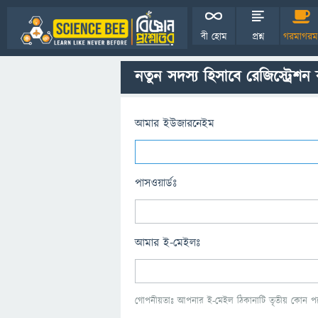
বী হোম
প্রশ্ন
গরমাগরম
নতুন সদস্য হিসাবে রেজিস্ট্রেশন
আমার ইউজারনেইম
পাসওয়ার্ডঃ
আমার ই-মেইলঃ
গোপনীয়তাঃ আপনার ই-মেইল ঠিকানাটি তৃতীয় কোন পক্ষ