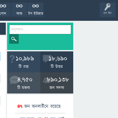
পোল
ব্যাজ
টপ ইউজার
লগ ইন
10,989
18,690
টি প্রশ্ন
টি উত্তর
4,750
890,138
টি মন্তব্য
জন সদস্য
47
জন অনলাইনে রয়েছে