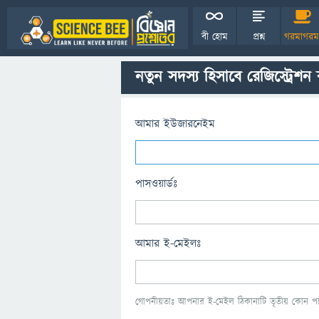
বী হোম
প্রশ্ন
গরমাগরম
নতুন সদস্য হিসাবে রেজিস্ট্রেশন
আমার ইউজারনেইম
পাসওয়ার্ডঃ
আমার ই-মেইলঃ
গোপনীয়তাঃ আপনার ই-মেইল ঠিকানাটি তৃতীয় কোন পক্ষ