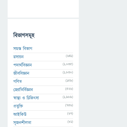
বিভাগসমূহ
সমস্ত বিভাগ
(641)
রসায়ন
(1,035)
পদার্থবিজ্ঞান
(1,830)
জীববিজ্ঞান
(159)
গণিত
(526)
জ্যোতির্বিজ্ঞান
(1,989)
স্বাস্থ্য ও চিকিৎসা
(736)
প্রযুক্তি
(67)
আইকিউ
(81)
সৃজনশীলতা