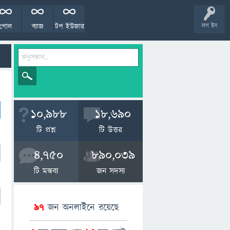
পোল
ব্যাজ
টপ ইউজার
লগ ইন
10,988
18,690
টি প্রশ্ন
টি উত্তর
4,750
890,039
টি মন্তব্য
জন সদস্য
97
জন অনলাইনে রয়েছে