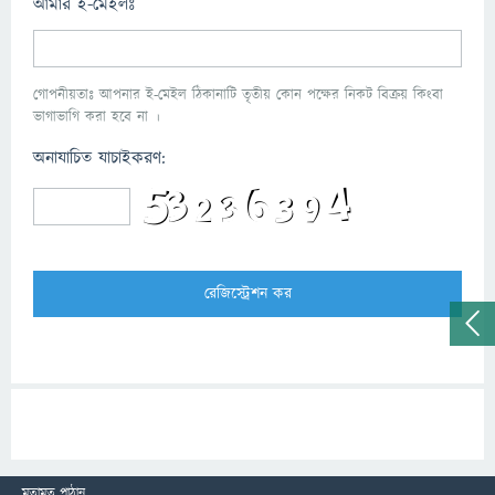
আমার ই-মেইলঃ
গোপনীয়তাঃ আপনার ই-মেইল ঠিকানাটি তৃতীয় কোন পক্ষের নিকট বিক্রয় কিংবা
ভাগাভাগি করা হবে না ।
অনাযাচিত যাচাইকরণ:
মতামত পাঠান