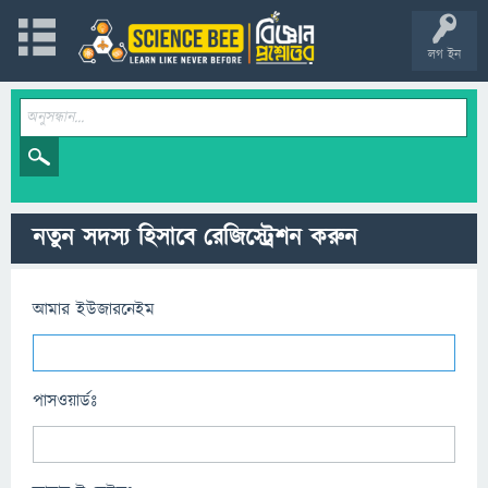
লগ ইন
নতুন সদস্য হিসাবে রেজিস্ট্রেশন করুন
আমার ইউজারনেইম
পাসওয়ার্ডঃ