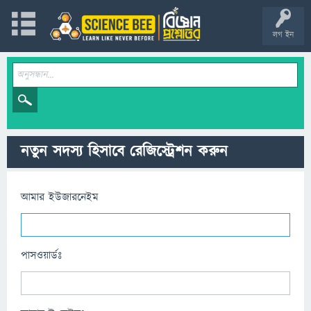
লগ ইন
নতুন সদস্য হিসাবে রেজিস্ট্রেশন করুন
আমার ইউজারনেইম
পাসওয়ার্ডঃ