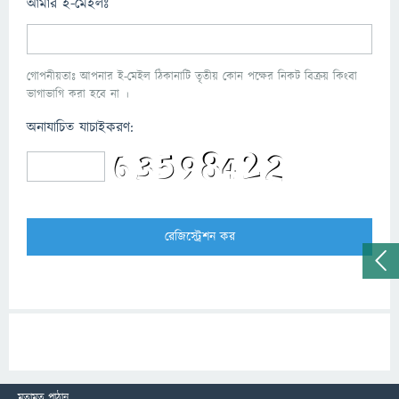
আমার ই-মেইলঃ
গোপনীয়তাঃ আপনার ই-মেইল ঠিকানাটি তৃতীয় কোন পক্ষের নিকট বিক্রয় কিংবা
ভাগাভাগি করা হবে না ।
অনাযাচিত যাচাইকরণ:
মতামত পাঠান