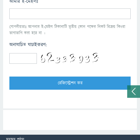
আমার ই-মেইলঃ
গোপনীয়তাঃ আপনার ই-মেইল ঠিকানাটি তৃতীয় কোন পক্ষের নিকট বিক্রয় কিংবা
ভাগাভাগি করা হবে না ।
অনাযাচিত যাচাইকরণ:
মতামত পাঠান