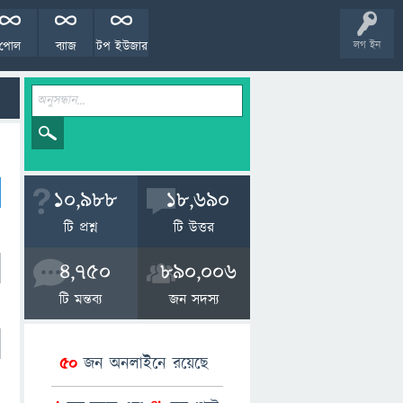
পোল
ব্যাজ
টপ ইউজার
লগ ইন
10,988
18,690
টি প্রশ্ন
টি উত্তর
4,750
890,006
টি মন্তব্য
জন সদস্য
50
জন অনলাইনে রয়েছে