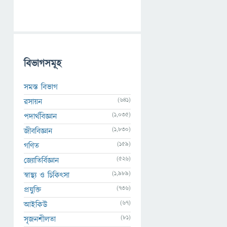
বিভাগসমূহ
সমস্ত বিভাগ
(641)
রসায়ন
(1,035)
পদার্থবিজ্ঞান
(1,830)
জীববিজ্ঞান
(159)
গণিত
(526)
জ্যোতির্বিজ্ঞান
(1,989)
স্বাস্থ্য ও চিকিৎসা
(736)
প্রযুক্তি
(67)
আইকিউ
(81)
সৃজনশীলতা