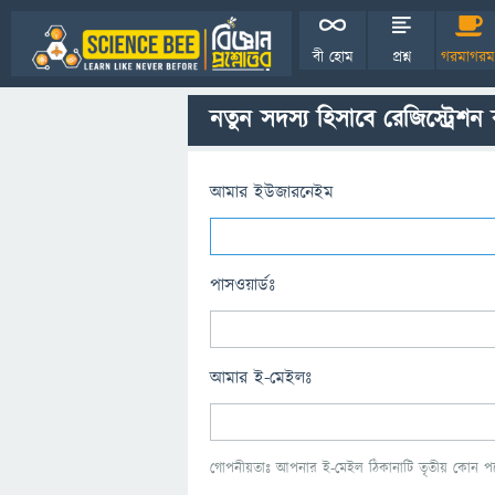
বী হোম
প্রশ্ন
গরমাগরম
নতুন সদস্য হিসাবে রেজিস্ট্রেশন
আমার ইউজারনেইম
পাসওয়ার্ডঃ
আমার ই-মেইলঃ
গোপনীয়তাঃ আপনার ই-মেইল ঠিকানাটি তৃতীয় কোন পক্ষ