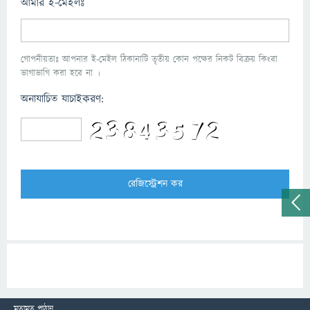
আমার ই-মেইলঃ
গোপনীয়তাঃ আপনার ই-মেইল ঠিকানাটি তৃতীয় কোন পক্ষের নিকট বিক্রয় কিংবা
ভাগাভাগি করা হবে না ।
অনাযাচিত যাচাইকরণ:
মতামত পাঠান