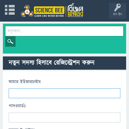
লগ ইন
নতুন সদস্য হিসাবে রেজিস্ট্রেশন করুন
আমার ইউজারনেইম
পাসওয়ার্ডঃ