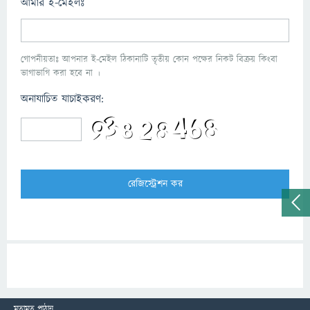
আমার ই-মেইলঃ
গোপনীয়তাঃ আপনার ই-মেইল ঠিকানাটি তৃতীয় কোন পক্ষের নিকট বিক্রয় কিংবা
ভাগাভাগি করা হবে না ।
অনাযাচিত যাচাইকরণ:
মতামত পাঠান