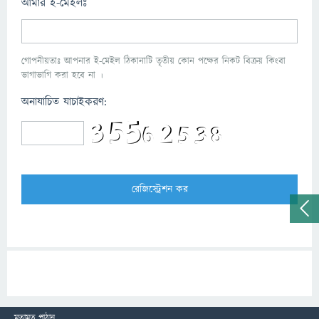
আমার ই-মেইলঃ
গোপনীয়তাঃ আপনার ই-মেইল ঠিকানাটি তৃতীয় কোন পক্ষের নিকট বিক্রয় কিংবা
ভাগাভাগি করা হবে না ।
অনাযাচিত যাচাইকরণ:
মতামত পাঠান