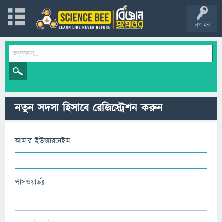
লগ ইন
নতুন সদস্য হিসাবে রেজিস্ট্রেশন করুন
আমার ইউজারনেইম
পাসওয়ার্ডঃ