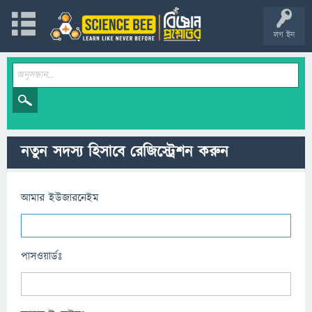
লগ ইন
নতুন সদস্য হিসাবে রেজিস্ট্রেশন করুন
আমার ইউজারনেইম
পাসওয়ার্ডঃ