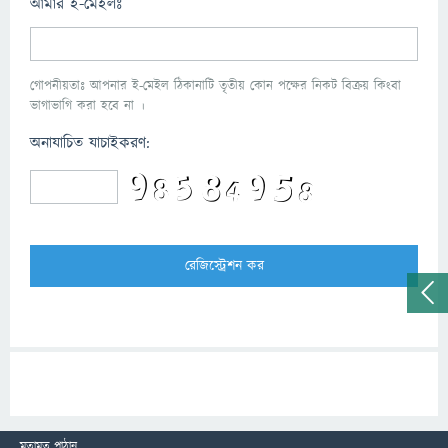
আমার ই-মেইলঃ
গোপনীয়তাঃ আপনার ই-মেইল ঠিকানাটি তৃতীয় কোন পক্ষের নিকট বিক্রয় কিংবা
ভাগাভাগি করা হবে না ।
অনাযাচিত যাচাইকরণ:
মতামত পাঠান