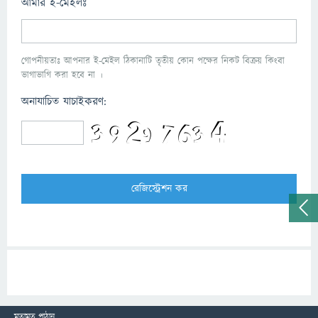
আমার ই-মেইলঃ
গোপনীয়তাঃ আপনার ই-মেইল ঠিকানাটি তৃতীয় কোন পক্ষের নিকট বিক্রয় কিংবা
ভাগাভাগি করা হবে না ।
অনাযাচিত যাচাইকরণ:
মতামত পাঠান