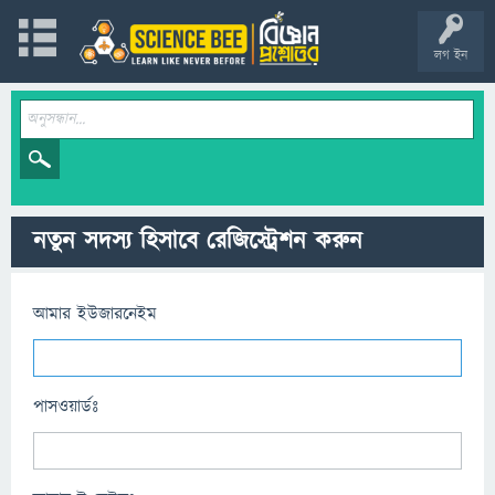
লগ ইন
নতুন সদস্য হিসাবে রেজিস্ট্রেশন করুন
আমার ইউজারনেইম
পাসওয়ার্ডঃ