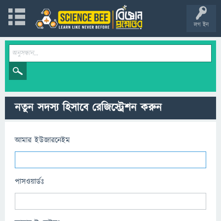
লগ ইন
নতুন সদস্য হিসাবে রেজিস্ট্রেশন করুন
আমার ইউজারনেইম
পাসওয়ার্ডঃ