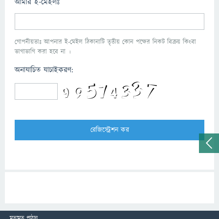
আমার ই-মেইলঃ
গোপনীয়তাঃ আপনার ই-মেইল ঠিকানাটি তৃতীয় কোন পক্ষের নিকট বিক্রয় কিংবা
ভাগাভাগি করা হবে না ।
অনাযাচিত যাচাইকরণ:
মতামত পাঠান