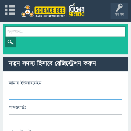
লগ ইন
নতুন সদস্য হিসাবে রেজিস্ট্রেশন করুন
আমার ইউজারনেইম
পাসওয়ার্ডঃ