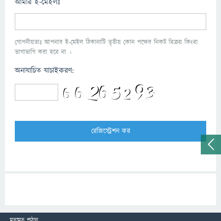
আমার ই-মেইলঃ
গোপনীয়তাঃ আপনার ই-মেইল ঠিকানাটি তৃতীয় কোন পক্ষের নিকট বিক্রয় কিংবা
ভাগাভাগি করা হবে না ।
অনাযাচিত যাচাইকরণ:
মতামত পাঠান