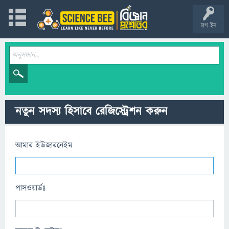
লগ ইন
নতুন সদস্য হিসাবে রেজিস্ট্রেশন করুন
আমার ইউজারনেইম
পাসওয়ার্ডঃ