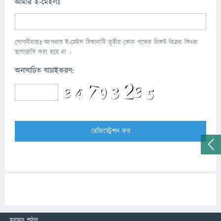
আমার ই-মেইলঃ
গোপনীয়তাঃ আপনার ই-মেইল ঠিকানাটি তৃতীয় কোন পক্ষের নিকট বিক্রয় কিংবা
ভাগাভাগি করা হবে না ।
অনাযাচিত যাচাইকরণ:
মতামত পাঠান