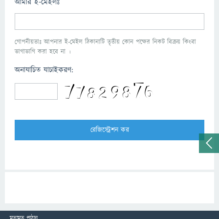
আমার ই-মেইলঃ
গোপনীয়তাঃ আপনার ই-মেইল ঠিকানাটি তৃতীয় কোন পক্ষের নিকট বিক্রয় কিংবা
ভাগাভাগি করা হবে না ।
অনাযাচিত যাচাইকরণ:
মতামত পাঠান