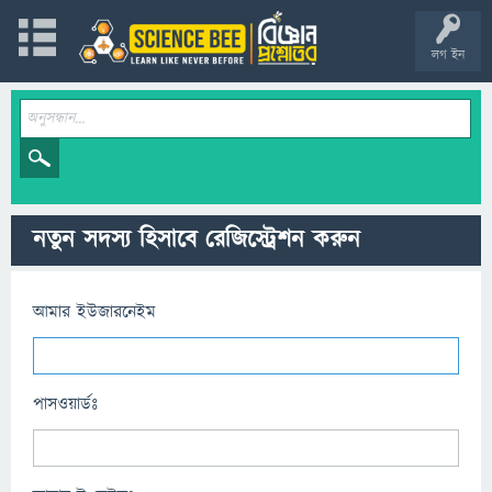
লগ ইন
নতুন সদস্য হিসাবে রেজিস্ট্রেশন করুন
আমার ইউজারনেইম
পাসওয়ার্ডঃ