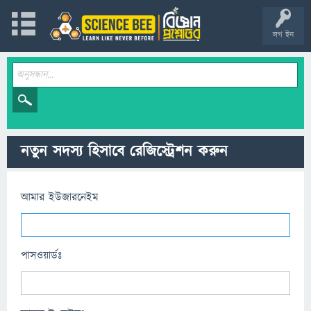
লগ ইন
নতুন সদস্য হিসাবে রেজিস্ট্রেশন করুন
আমার ইউজারনেইম
পাসওয়ার্ডঃ