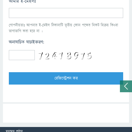
আমার ই-মেইলঃ
গোপনীয়তাঃ আপনার ই-মেইল ঠিকানাটি তৃতীয় কোন পক্ষের নিকট বিক্রয় কিংবা
ভাগাভাগি করা হবে না ।
অনাযাচিত যাচাইকরণ:
মতামত পাঠান