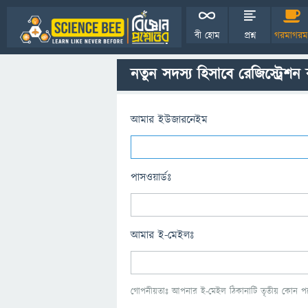
বী হোম
প্রশ্ন
গরমাগরম
নতুন সদস্য হিসাবে রেজিস্ট্রেশন
আমার ইউজারনেইম
পাসওয়ার্ডঃ
আমার ই-মেইলঃ
গোপনীয়তাঃ আপনার ই-মেইল ঠিকানাটি তৃতীয় কোন পক্ষ