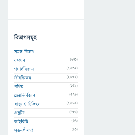
বিভাগসমূহ
সমস্ত বিভাগ
(641)
রসায়ন
(1,035)
পদার্থবিজ্ঞান
(1,830)
জীববিজ্ঞান
(159)
গণিত
(526)
জ্যোতির্বিজ্ঞান
(1,989)
স্বাস্থ্য ও চিকিৎসা
(736)
প্রযুক্তি
(67)
আইকিউ
(81)
সৃজনশীলতা