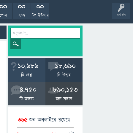
পোল
ব্যাজ
টপ ইউজার
লগ ইন
10,989
18,690
টি প্রশ্ন
টি উত্তর
4,750
890,153
টি মন্তব্য
জন সদস্য
365
জন অনলাইনে রয়েছে