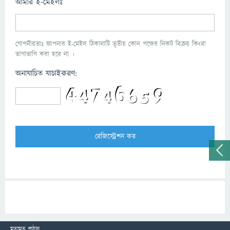
আমার ই-মেইলঃ
গোপনীয়তাঃ আপনার ই-মেইল ঠিকানাটি তৃতীয় কোন পক্ষের নিকট বিক্রয় কিংবা
ভাগাভাগি করা হবে না ।
অনাযাচিত যাচাইকরণ:
মতামত পাঠান