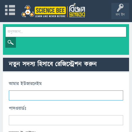
লগ ইন
নতুন সদস্য হিসাবে রেজিস্ট্রেশন করুন
আমার ইউজারনেইম
পাসওয়ার্ডঃ