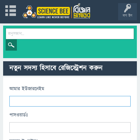
লগ ইন
নতুন সদস্য হিসাবে রেজিস্ট্রেশন করুন
আমার ইউজারনেইম
পাসওয়ার্ডঃ