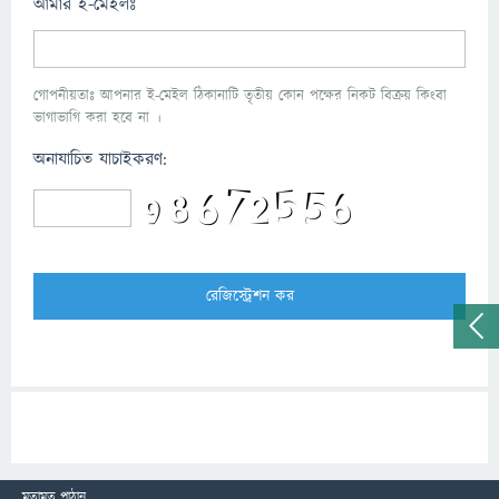
আমার ই-মেইলঃ
গোপনীয়তাঃ আপনার ই-মেইল ঠিকানাটি তৃতীয় কোন পক্ষের নিকট বিক্রয় কিংবা
ভাগাভাগি করা হবে না ।
অনাযাচিত যাচাইকরণ:
মতামত পাঠান