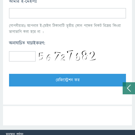
আমার ই-মেইলঃ
গোপনীয়তাঃ আপনার ই-মেইল ঠিকানাটি তৃতীয় কোন পক্ষের নিকট বিক্রয় কিংবা
ভাগাভাগি করা হবে না ।
অনাযাচিত যাচাইকরণ:
মতামত পাঠান