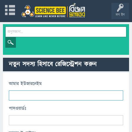
লগ ইন
নতুন সদস্য হিসাবে রেজিস্ট্রেশন করুন
আমার ইউজারনেইম
পাসওয়ার্ডঃ