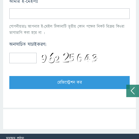
আমার ই-মেইলঃ
গোপনীয়তাঃ আপনার ই-মেইল ঠিকানাটি তৃতীয় কোন পক্ষের নিকট বিক্রয় কিংবা
ভাগাভাগি করা হবে না ।
অনাযাচিত যাচাইকরণ:
মতামত পাঠান