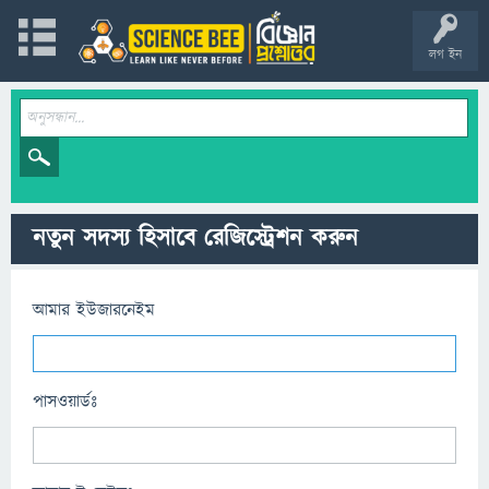
লগ ইন
নতুন সদস্য হিসাবে রেজিস্ট্রেশন করুন
আমার ইউজারনেইম
পাসওয়ার্ডঃ