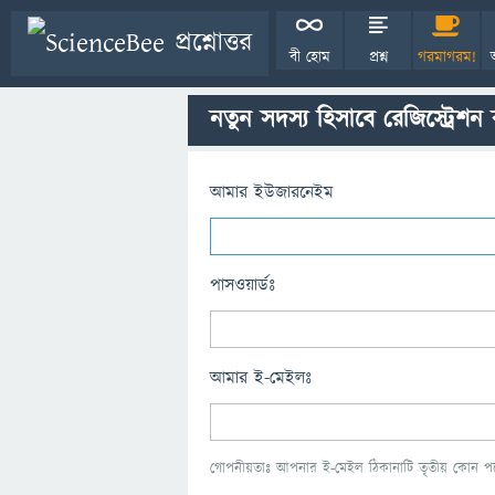
বী হোম
প্রশ্ন
গরমাগরম!
নতুন সদস্য হিসাবে রেজিস্ট্রেশন
আমার ইউজারনেইম
পাসওয়ার্ডঃ
আমার ই-মেইলঃ
গোপনীয়তাঃ আপনার ই-মেইল ঠিকানাটি তৃতীয় কোন পক্ষ