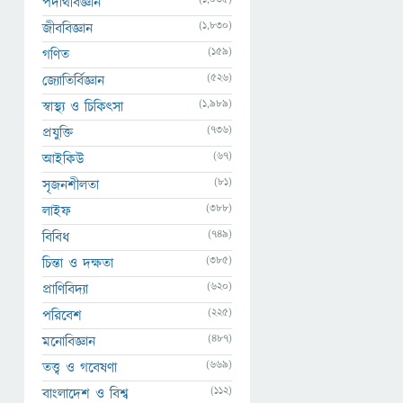
পদার্থবিজ্ঞান
(1,830)
জীববিজ্ঞান
(159)
গণিত
(526)
জ্যোতির্বিজ্ঞান
(1,989)
স্বাস্থ্য ও চিকিৎসা
(736)
প্রযুক্তি
(67)
আইকিউ
(81)
সৃজনশীলতা
(388)
লাইফ
(749)
বিবিধ
(385)
চিন্তা ও দক্ষতা
(620)
প্রাণিবিদ্যা
(225)
পরিবেশ
(487)
মনোবিজ্ঞান
(669)
তত্ত্ব ও গবেষণা
(112)
বাংলাদেশ ও বিশ্ব