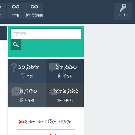
ল
ব্যাজ
টপ ইউজার
লগ ইন
10,988
18,690
টি প্রশ্ন
টি উত্তর
4,750
889,991
টি মন্তব্য
জন সদস্য
102
জন অনলাইনে রয়েছে