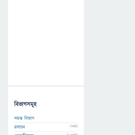
বিভাগসমূহ
সমস্ত বিভাগ
(641)
রসায়ন
(1,035)