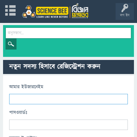
লগ ইন
নতুন সদস্য হিসাবে রেজিস্ট্রেশন করুন
আমার ইউজারনেইম
পাসওয়ার্ডঃ