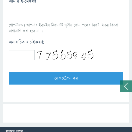
আমার ই-মেইলঃ
গোপনীয়তাঃ আপনার ই-মেইল ঠিকানাটি তৃতীয় কোন পক্ষের নিকট বিক্রয় কিংবা
ভাগাভাগি করা হবে না ।
অনাযাচিত যাচাইকরণ:
মতামত পাঠান