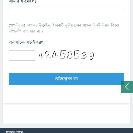
আমার ই-মেইলঃ
গোপনীয়তাঃ আপনার ই-মেইল ঠিকানাটি তৃতীয় কোন পক্ষের নিকট বিক্রয় কিংবা
ভাগাভাগি করা হবে না ।
অনাযাচিত যাচাইকরণ:
মতামত পাঠান