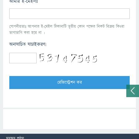
আমার ই-মেইলঃ
গোপনীয়তাঃ আপনার ই-মেইল ঠিকানাটি তৃতীয় কোন পক্ষের নিকট বিক্রয় কিংবা
ভাগাভাগি করা হবে না ।
অনাযাচিত যাচাইকরণ:
মতামত পাঠান