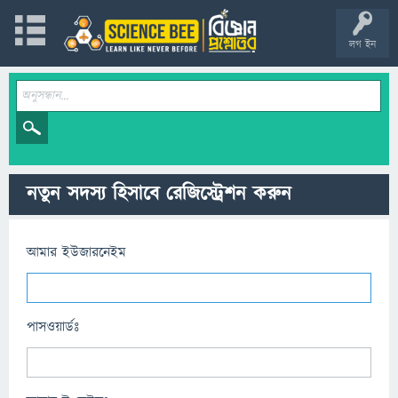
লগ ইন
নতুন সদস্য হিসাবে রেজিস্ট্রেশন করুন
আমার ইউজারনেইম
পাসওয়ার্ডঃ