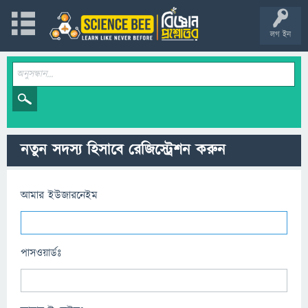
লগ ইন
নতুন সদস্য হিসাবে রেজিস্ট্রেশন করুন
আমার ইউজারনেইম
পাসওয়ার্ডঃ