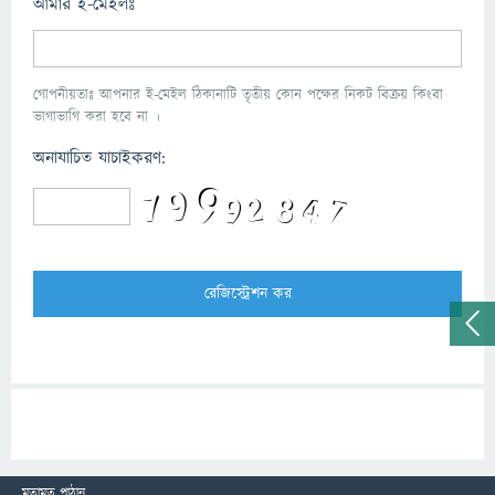
আমার ই-মেইলঃ
গোপনীয়তাঃ আপনার ই-মেইল ঠিকানাটি তৃতীয় কোন পক্ষের নিকট বিক্রয় কিংবা
ভাগাভাগি করা হবে না ।
অনাযাচিত যাচাইকরণ:
মতামত পাঠান