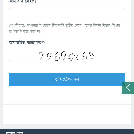
আমার ই-মেইলঃ
গোপনীয়তাঃ আপনার ই-মেইল ঠিকানাটি তৃতীয় কোন পক্ষের নিকট বিক্রয় কিংবা
ভাগাভাগি করা হবে না ।
অনাযাচিত যাচাইকরণ:
মতামত পাঠান