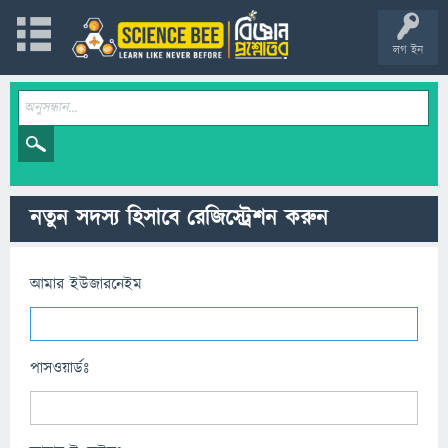
লগ ইন
নতুন সদস্য হিসাবে রেজিস্ট্রেশন করুন
আমার ইউজারনেইম
পাসওয়ার্ডঃ