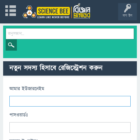
লগ ইন
নতুন সদস্য হিসাবে রেজিস্ট্রেশন করুন
আমার ইউজারনেইম
পাসওয়ার্ডঃ