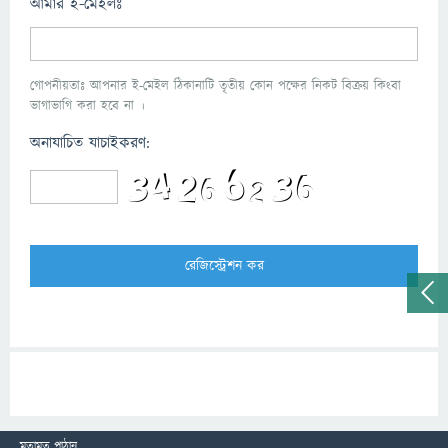
আমার ই-মেইলঃ
গোপনীয়তাঃ আপনার ই-মেইল ঠিকানাটি তৃতীয় কোন পক্ষের নিকট বিক্রয় কিংবা
ভাগাভাগি করা হবে না ।
অনাযাচিত যাচাইকরণ:
মতামত পাঠান