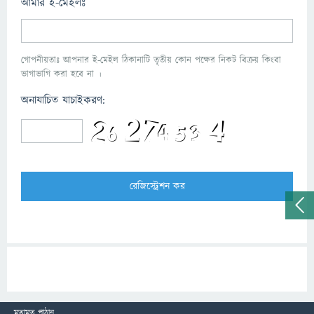
আমার ই-মেইলঃ
গোপনীয়তাঃ আপনার ই-মেইল ঠিকানাটি তৃতীয় কোন পক্ষের নিকট বিক্রয় কিংবা
ভাগাভাগি করা হবে না ।
অনাযাচিত যাচাইকরণ:
মতামত পাঠান