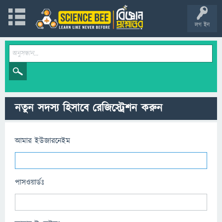
লগ ইন
নতুন সদস্য হিসাবে রেজিস্ট্রেশন করুন
আমার ইউজারনেইম
পাসওয়ার্ডঃ