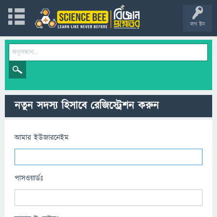
লগ ইন
নতুন সদস্য হিসাবে রেজিস্ট্রেশন করুন
আমার ইউজারনেইম
পাসওয়ার্ডঃ