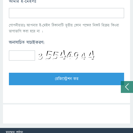
আমার ই-মেইলঃ
গোপনীয়তাঃ আপনার ই-মেইল ঠিকানাটি তৃতীয় কোন পক্ষের নিকট বিক্রয় কিংবা
ভাগাভাগি করা হবে না ।
অনাযাচিত যাচাইকরণ:
মতামত পাঠান