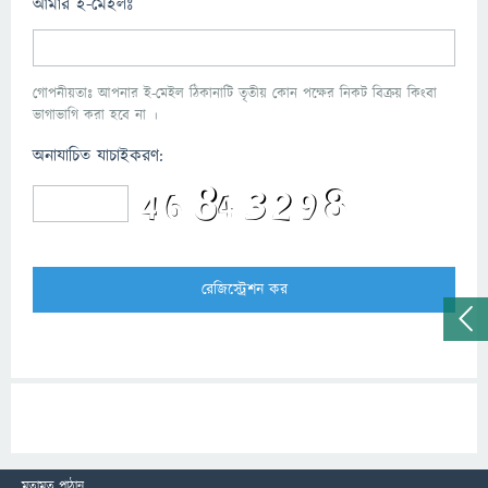
আমার ই-মেইলঃ
গোপনীয়তাঃ আপনার ই-মেইল ঠিকানাটি তৃতীয় কোন পক্ষের নিকট বিক্রয় কিংবা
ভাগাভাগি করা হবে না ।
অনাযাচিত যাচাইকরণ:
মতামত পাঠান