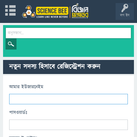
লগ ইন
নতুন সদস্য হিসাবে রেজিস্ট্রেশন করুন
আমার ইউজারনেইম
পাসওয়ার্ডঃ