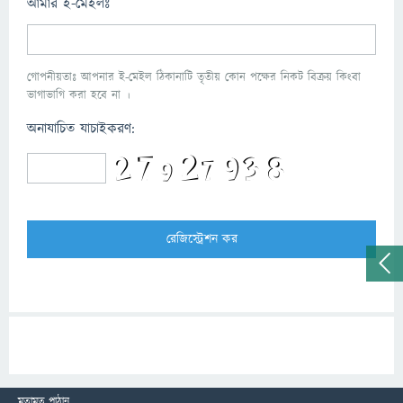
আমার ই-মেইলঃ
গোপনীয়তাঃ আপনার ই-মেইল ঠিকানাটি তৃতীয় কোন পক্ষের নিকট বিক্রয় কিংবা
ভাগাভাগি করা হবে না ।
অনাযাচিত যাচাইকরণ:
মতামত পাঠান