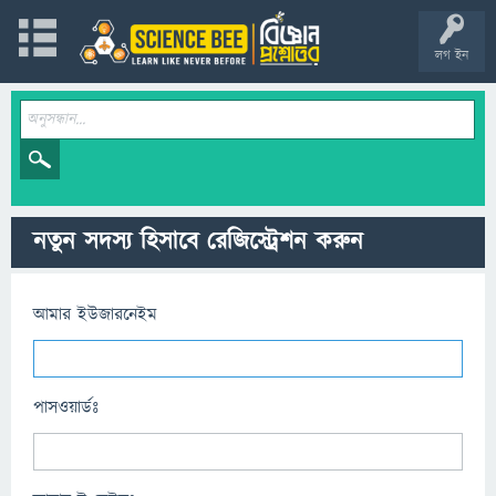
লগ ইন
নতুন সদস্য হিসাবে রেজিস্ট্রেশন করুন
আমার ইউজারনেইম
পাসওয়ার্ডঃ